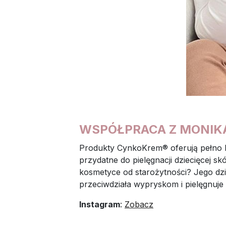
WSPÓŁPRACA Z MONIKĄ
Produkty CynkoKrem® oferują pełno be
przydatne do pielęgnacji dziecięcej s
kosmetyce od starożytności? Jego dzi
przeciwdziała wypryskom i pielęgnuj
Instagram
:
Zobacz