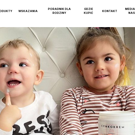
PORADNIK DLA
GDZIE
MEDIA
ODUKTY
WSKAZANIA
KONTAKT
RODZINY
KUPIĆ
NAS